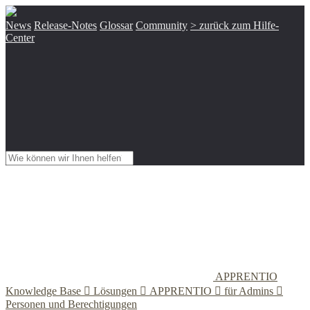
News
Release-Notes
Glossar
Community
> zurück zum Hilfe-
Center
APPRENTIO
Knowledge Base

Lösungen

APPRENTIO

für Admins

Personen und Berechtigungen