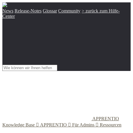
News
Release-Notes
Glossar
Community
> zurück zum Hilfe-
Center
APPRENTIO
Knowledge Base

APPRENTIO

Für Admins

Ressourcen