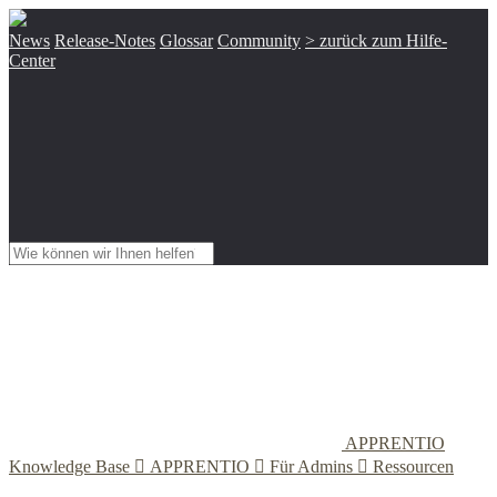
News
Release-Notes
Glossar
Community
> zurück zum Hilfe-
Center
APPRENTIO
Knowledge Base

APPRENTIO

Für Admins

Ressourcen